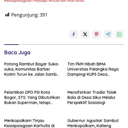
Kesiapsiagaan Hadapi Ancaman Karhutla
Pengunjung:
391
Baca Juga
Potong Rambut Bayar Suka-
Tim PkM Hibah BIMA
suka, Komunitas Barber
Universitas Palangka Raya
Kotim Turun ke Jalan Sambut
Dampingi KUPS Desa
HUT RI ke – 81
Tuwung, Perkuat Branding
dan Hilirisasi Produk
Pelantikan DPD PSI Kota
Menafsirkan Tradisi Tolak
Bogor, STS: Yang Dibutuhkan
Bala di Desa Sikui Melalui
Bukan Superman, tetapi
Perspektif Sosiologi
Super Team
Menkopolkam Tinjau
Gubernur Agustiar Sambut
Kesiapsiagaan Karhutla di
Menkopolkam, Kalteng