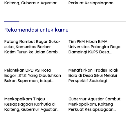
Kalteng, Gubernur Agustiar
Perkuat Kesiapsiagaan
Tekankan Respons Cepat
Hadapi Ancaman Karhutla
Daerah
Rekomendasi untuk kamu
Potong Rambut Bayar Suka-
Tim PkM Hibah BIMA
suka, Komunitas Barber
Universitas Palangka Raya
Kotim Turun ke Jalan Sambut
Dampingi KUPS Desa
HUT RI ke – 81
Tuwung, Perkuat Branding
dan Hilirisasi Produk
Pelantikan DPD PSI Kota
Menafsirkan Tradisi Tolak
Bogor, STS: Yang Dibutuhkan
Bala di Desa Sikui Melalui
Bukan Superman, tetapi
Perspektif Sosiologi
Super Team
Menkopolkam Tinjau
Gubernur Agustiar Sambut
Kesiapsiagaan Karhutla di
Menkopolkam, Kalteng
Kalteng, Gubernur Agustiar
Perkuat Kesiapsiagaan
Tekankan Respons Cepat
Hadapi Ancaman Karhutla
Daerah