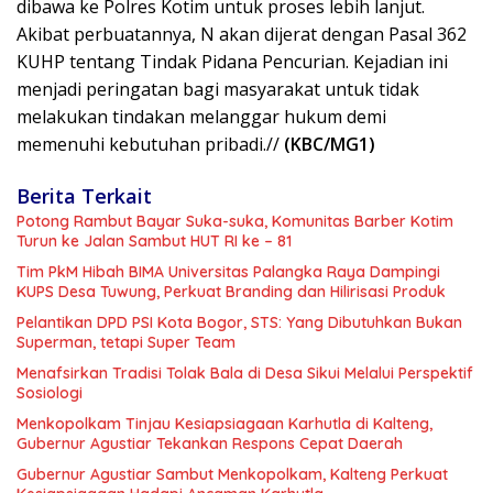
dibawa ke Polres Kotim untuk proses lebih lanjut.
Akibat perbuatannya, N akan dijerat dengan Pasal 362
KUHP tentang Tindak Pidana Pencurian. Kejadian ini
menjadi peringatan bagi masyarakat untuk tidak
melakukan tindakan melanggar hukum demi
memenuhi kebutuhan pribadi.//
(KBC/MG1)
Berita Terkait
Potong Rambut Bayar Suka-suka, Komunitas Barber Kotim
Turun ke Jalan Sambut HUT RI ke – 81
Tim PkM Hibah BIMA Universitas Palangka Raya Dampingi
KUPS Desa Tuwung, Perkuat Branding dan Hilirisasi Produk
Pelantikan DPD PSI Kota Bogor, STS: Yang Dibutuhkan Bukan
Superman, tetapi Super Team
Menafsirkan Tradisi Tolak Bala di Desa Sikui Melalui Perspektif
Sosiologi
Menkopolkam Tinjau Kesiapsiagaan Karhutla di Kalteng,
Gubernur Agustiar Tekankan Respons Cepat Daerah
Gubernur Agustiar Sambut Menkopolkam, Kalteng Perkuat