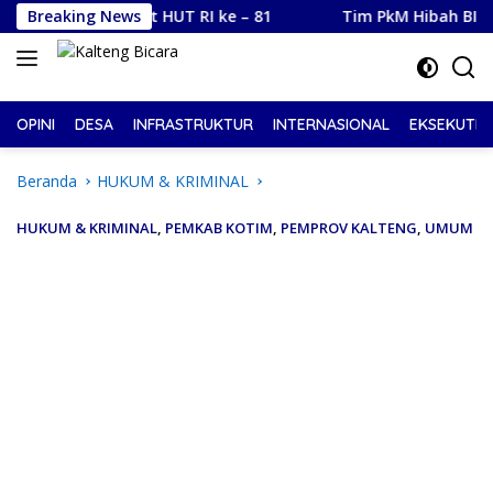
Langsung
an Sambut HUT RI ke – 81
Breaking News
Tim PkM Hibah BIMA Universi
ke
konten
OPINI
DESA
INFRASTRUKTUR
INTERNASIONAL
EKSEKUTIF
Beranda
HUKUM & KRIMINAL
HUKUM & KRIMINAL
,
PEMKAB KOTIM
,
PEMPROV KALTENG
,
UMUM