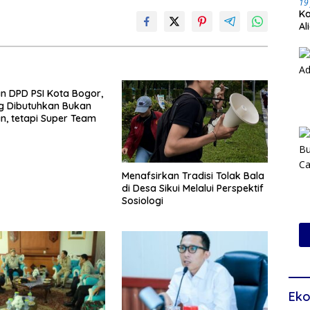
19
Ka
Al
Pr
an DPD PSI Kota Bogor,
g Dibutuhkan Bukan
, tetapi Super Team
Menafsirkan Tradisi Tolak Bala
di Desa Sikui Melalui Perspektif
Sosiologi
Eko