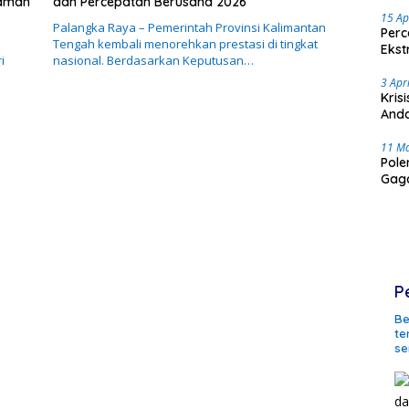
caman
dan Percepatan Berusaha 2026
15 Ap
Palangka Raya – Pemerintah Provinsi Kalimantan
Perc
Tengah kembali menorehkan prestasi di tingkat
Ekst
i
nasional. Berdasarkan Keputusan…
3 Apr
Kris
Anda
11 M
Pole
Gaga
P
Be
te
se