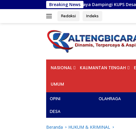
Langsung
ersitas Palangka Raya Dampingi KUPS Desa Tuwung, Perkuat Bra
Breaking News
ke
konten
Redaksi
Indeks
NASIONAL
KALIMANTAN TENGAH
UMUM
OPINI
OLAHRAGA
DESA
Beranda
HUKUM & KRIMINAL