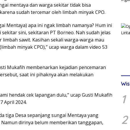
gai mentaya dan warga sekitar tidak bisa
t karena sudah tercemar oleh limbah minyak CPO.
gai Mentaya) apa ini ngak limbah namanya? Hum ini
 sekitar sini, sekitaran PT Borneo. Nah sudah jelas
ar limbah sawit. Kasihan sekali warga-warga mau
i (limbah minyak CPO),” ucap warga dalam video 53
usti Mukafih membenarkan kejadian pencemaran
ersebut, saat ini pihaknya akan melakukan
Wis
kami hendak cek lapangan dulu,” ucap Gusti Mukafih
1
7 April 2024.
ada tiga Desa sepanjang sungai Mentaya yang
2
t. Namun dirinya belum memberikan tanggapan,