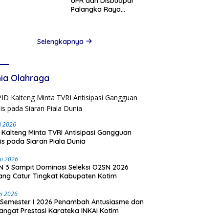
UPR dan Disbudpar
Palangka Raya
Dorong Promosi
Wisata Air Hitam
Lewat Media Sosial
Selengkapnya
ia Olahraga
li 2026
 Kalteng Minta TVRI Antisipasi Gangguan
is pada Siaran Piala Dunia
ni 2026
 3 Sampit Dominasi Seleksi O2SN 2026
ng Catur Tingkat Kabupaten Kotim
i 2026
Semester I 2026 Penambah Antusiasme dan
ngat Prestasi Karateka INKAI Kotim