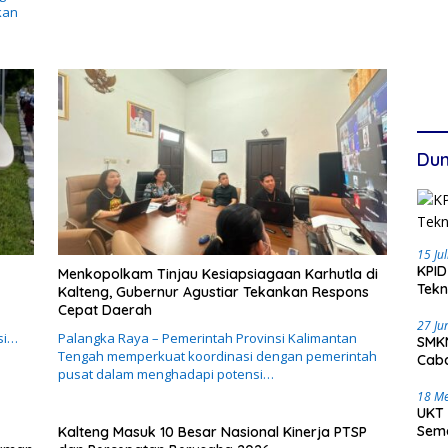
kan
Dun
15 Ju
KPID
Menkopolkam Tinjau Kesiapsiagaan Karhutla di
Tekn
Kalteng, Gubernur Agustiar Tekankan Respons
Cepat Daerah
27 Ju
si…
Palangka Raya – Pemerintah Provinsi Kalimantan
SMKN
Tengah memperkuat koordinasi dengan pemerintah
Caba
pusat dalam menghadapi potensi…
18 Me
UKT 
Sema
Kalteng Masuk 10 Besar Nasional Kinerja PTSP