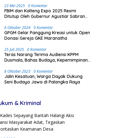
2024 di Palangka Raya
23 Mei 2025
0 Komentar
FBIM dan Kalteng Expo 2025 Resmi
Ditutup Oleh Gubernur Agustiar Sabran
Dengan Meriah dan Penuh Antusias
Masyarakat
6 Oktober 2024
0 Komentar
GPGM Gelar Panggung Kreasi untuk Open
Donasi Gereja GKE Maranatha
25 Juli 2025
0 Komentar
Teras Narang Terima Audiensi KPPM
Dusmala, Bahas Budaya, Kepemimpinan,
dan Transmigrasi
8 Oktober 2023
0 Komentar
Jalin Kesatuan, Warga Dayak Dukung
Seni Budaya Jawa di Palangka Raya
ukum & Kriminal