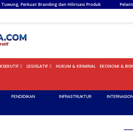
nding dan Hilirisasi Produk
Pelantikan DPD PSI Kota 
EKSEKUTIF
LEGISLATIF
HUKUM & KRIMINAL
EKONOMI & BISN
PENDIDIKAN
INFRASTRUKTUR
INTERNASIO