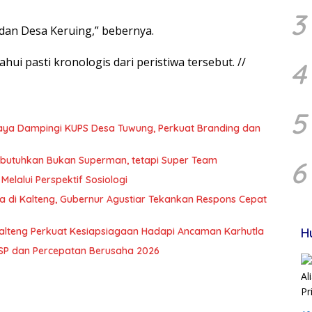
3
 dan Desa Keruing,” bebernya.
hui pasti kronologis dari peristiwa tersebut. //
4
5
Raya Dampingi KUPS Desa Tuwung, Perkuat Branding dan
Dibutuhkan Bukan Superman, tetapi Super Team
6
Melalui Perspektif Sosiologi
a di Kalteng, Gubernur Agustiar Tekankan Respons Cepat
alteng Perkuat Kesiapsiagaan Hadapi Ancaman Karhutla
H
TSP dan Percepatan Berusaha 2026