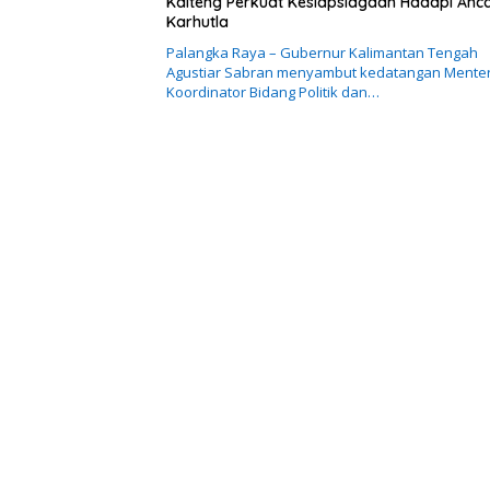
Kalteng Perkuat Kesiapsiagaan Hadapi An
Karhutla
Palangka Raya – Gubernur Kalimantan Tengah
Agustiar Sabran menyambut kedatangan Menter
Koordinator Bidang Politik dan…