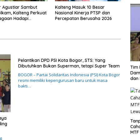
 Agustiar Sambut
Kalteng Masuk 10 Besar
kam, Kalteng Perkuat
Nasional Kinerja PTSP dan
iagaan Hadapi
Percepatan Berusaha 2026
 Karhutla
Pelantikan DPD PSI Kota Bogor, STS: Yang
Dibutuhkan Bukan Superman, tetapi Super Team
Tim 
Damp
BOGOR – Partai Solidaritas Indonesia (PSI) Kota Bogor
dan 
resmi memiliki kepengurusan baru untuk masa
bakti…
aya
Tanp
ding
Cah
MTF 
Lew
g