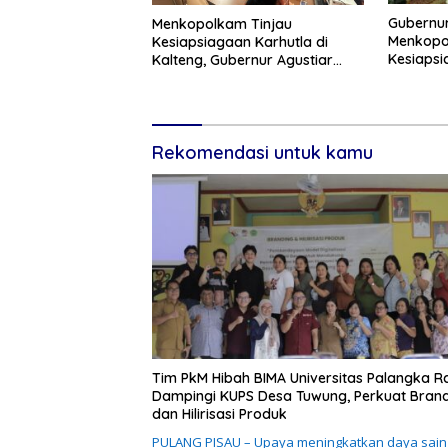
Gubernur
Menkopolkam Tinjau
Menkopol
Kesiapsiagaan Karhutla di
Kesiaps
Kalteng, Gubernur Agustiar
Ancaman
Tekankan Respons Cepat
Daerah
Rekomendasi untuk kamu
Tim PkM Hibah BIMA Universitas Palangka R
Dampingi KUPS Desa Tuwung, Perkuat Bran
dan Hilirisasi Produk
PULANG PISAU – Upaya meningkatkan daya sain