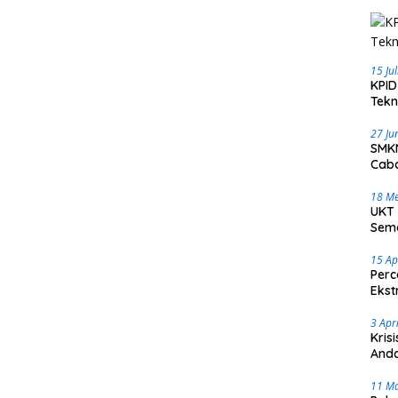
15 Ju
KPID
Tekn
27 Ju
SMKN
Caba
18 Me
UKT 
Sema
15 Ap
Perc
Ekst
3 Apr
Kris
Anda
11 M