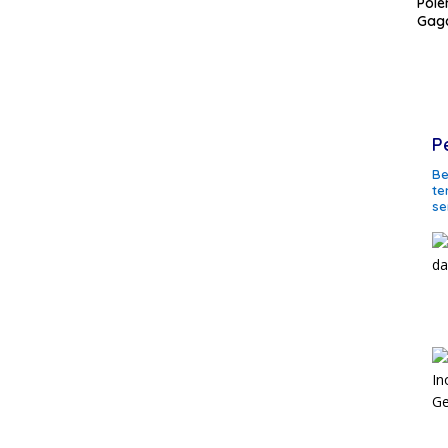
Pole
Gaga
P
Be
te
se