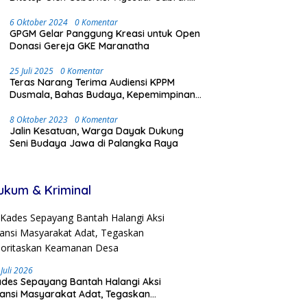
Dengan Meriah dan Penuh Antusias
Masyarakat
6 Oktober 2024
0 Komentar
GPGM Gelar Panggung Kreasi untuk Open
Donasi Gereja GKE Maranatha
25 Juli 2025
0 Komentar
Teras Narang Terima Audiensi KPPM
Dusmala, Bahas Budaya, Kepemimpinan,
dan Transmigrasi
8 Oktober 2023
0 Komentar
Jalin Kesatuan, Warga Dayak Dukung
Seni Budaya Jawa di Palangka Raya
ukum & Kriminal
 Juli 2026
des Sepayang Bantah Halangi Aksi
iansi Masyarakat Adat, Tegaskan
ioritaskan Keamanan Desa