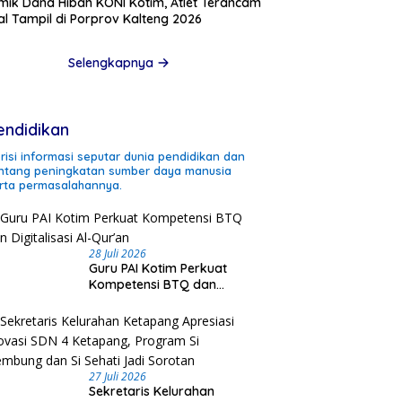
mik Dana Hibah KONI Kotim, Atlet Terancam
l Tampil di Porprov Kalteng 2026
Selengkapnya
endidikan
risi informasi seputar dunia pendidikan dan
ntang peningkatan sumber daya manusia
rta permasalahannya.
28 Juli 2026
Guru PAI Kotim Perkuat
Kompetensi BTQ dan
Digitalisasi Al-Qur’an
27 Juli 2026
Sekretaris Kelurahan