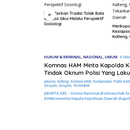
Menafsirkan Tradisi Tolak Bala
di Desa Sikui Melalui Perspektif
PD PSI Kota Bogor,
Sosiologi
ibutuhkan Bukan
Menkopo
etapi Super Team
Kesiapsi
Kalteng,
Tekanka
Daerah
HUKUM & KRIMINAL
,
NASIONAL
,
UMUM
8 Okt
Komnas HAM Minta Kapolda K
Tindak Oknum Polisi Yang Lak
Pelanggaran di Seruyan
Jakarta
,
Kalteng
,
Komnas HAM
,
Korbanmati
,
Polda Kalt
Seruyan
,
Seruyan
,
Tertembak
JAKARTA, KBC – Komisi Nasional (Komnas) Hak A
(HAM) meminta Kepala Kepolisian Daerah (Kapo