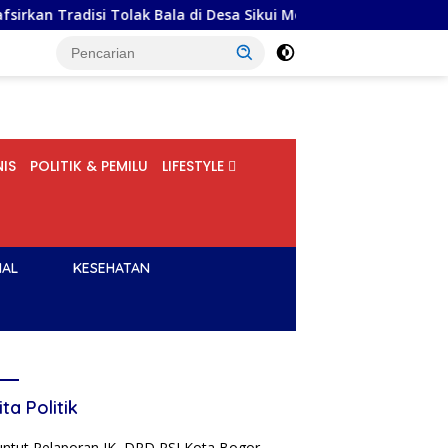
olak Bala di Desa Sikui Melalui Perspektif Sosiologi
Men
IS
POLITIK & PEMILU
LIFESTYLE
NAL
KESEHATAN
ita Politik