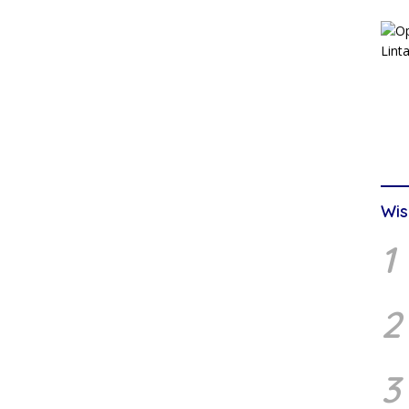
Wis
1
2
3