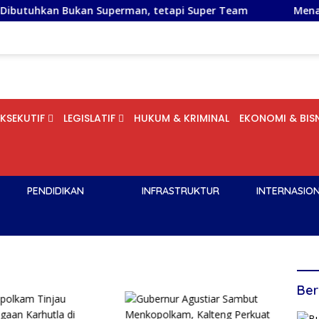
kan Superman, tetapi Super Team
Menafsirkan Tradisi T
EKSEKUTIF
LEGISLATIF
HUKUM & KRIMINAL
EKONOMI & BISN
PENDIDIKAN
INFRASTRUKTUR
INTERNASIO
Ber