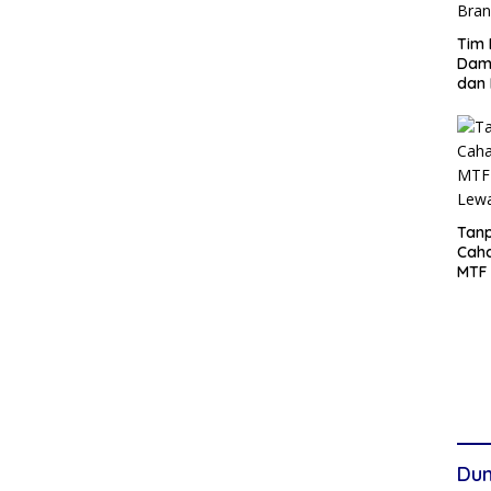
Tim 
Damp
dan 
Tanp
Cah
MTF 
Lew
Dun