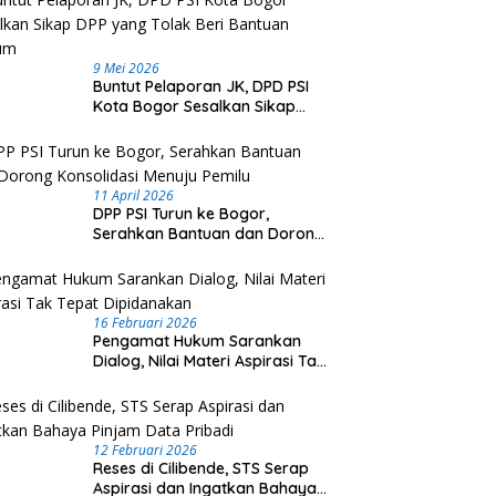
ng Masuk 10 Besar
9 Mei 2026
nal Kinerja PTSP dan
Pengendalian Karhutla di
R
Buntut Pelaporan JK, DPD PSI
epatan Berusaha 2026
Kalteng Diperkuat, Operasi
G
Kota Bogor Sesalkan Sikap
Darat dan Udara Terus
K
DPP yang Tolak Beri Bantuan
Dioptimalkan
T
Hukum
K
11 April 2026
DPP PSI Turun ke Bogor,
Serahkan Bantuan dan Dorong
Konsolidasi Menuju Pemilu
16 Februari 2026
Pengamat Hukum Sarankan
Dialog, Nilai Materi Aspirasi Tak
Tepat Dipidanakan
12 Februari 2026
Reses di Cilibende, STS Serap
Aspirasi dan Ingatkan Bahaya