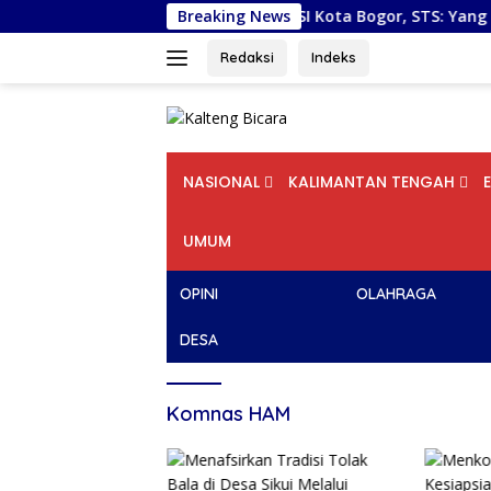
Langsung
Pelantikan DPD PSI Kota Bogor, STS: Yang Dibutuhkan Bu
Breaking News
ke
konten
Redaksi
Indeks
NASIONAL
KALIMANTAN TENGAH
UMUM
OPINI
OLAHRAGA
DESA
Komnas HAM