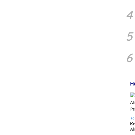
4
5
6
H
19
Ka
Al
Pr