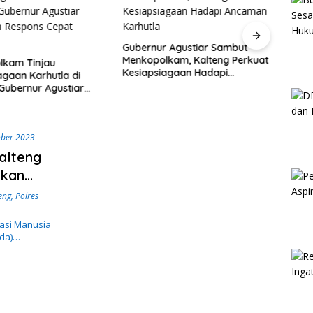
Kalte
Nasio
Gubernur Agustiar Sambut
Perc
Menkopolkam, Kalteng Perkuat
lkam Tinjau
Kesiapsiagaan Hadapi
agaan Karhutla di
Ancaman Karhutla
 Gubernur Agustiar
n Respons Cepat
ober 2023
alteng
ukan
eng
,
Polres
sasi Manusia
lda)…