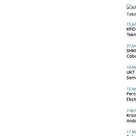
15 Ju
KPID
Tekn
27 Ju
SMKN
Caba
18 Me
UKT 
Sema
15 Ap
Perc
Ekst
3 Apr
Kris
Anda
11 M