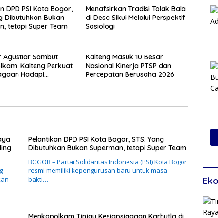
an DPD PSI Kota Bogor,
Menafsirkan Tradisi Tolak Bala
g Dibutuhkan Bukan
di Desa Sikui Melalui Perspektif
, tetapi Super Team
Sosiologi
 Agustiar Sambut
Kalteng Masuk 10 Besar
kam, Kalteng Perkuat
Nasional Kinerja PTSP dan
iagaan Hadapi
Percepatan Berusaha 2026
 Karhutla
aya
Pelantikan DPD PSI Kota Bogor, STS: Yang
ding
Dibutuhkan Bukan Superman, tetapi Super Team
BOGOR – Partai Solidaritas Indonesia (PSI) Kota Bogor
g
resmi memiliki kepengurusan baru untuk masa
kan
bakti…
Eko
Menkopolkam Tinjau Kesiapsiagaan Karhutla di