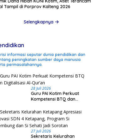
mik Dana Hibah KONI Kotim, Atlet Terancam
l Tampil di Porprov Kalteng 2026
Selengkapnya
endidikan
risi informasi seputar dunia pendidikan dan
ntang peningkatan sumber daya manusia
rta permasalahannya.
28 Juli 2026
Guru PAI Kotim Perkuat
Kompetensi BTQ dan
Digitalisasi Al-Qur’an
27 Juli 2026
Sekretaris Kelurahan