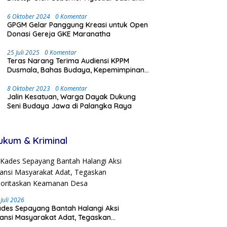
Dengan Meriah dan Penuh Antusias
Masyarakat
6 Oktober 2024
0 Komentar
GPGM Gelar Panggung Kreasi untuk Open
Donasi Gereja GKE Maranatha
25 Juli 2025
0 Komentar
Teras Narang Terima Audiensi KPPM
Dusmala, Bahas Budaya, Kepemimpinan,
dan Transmigrasi
8 Oktober 2023
0 Komentar
Jalin Kesatuan, Warga Dayak Dukung
Seni Budaya Jawa di Palangka Raya
ukum & Kriminal
 Juli 2026
des Sepayang Bantah Halangi Aksi
iansi Masyarakat Adat, Tegaskan
ioritaskan Keamanan Desa