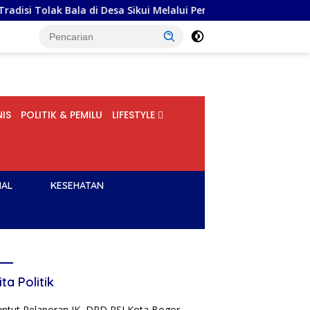
 di Desa Sikui Melalui Perspektif Sosiologi
Menkopolkam
IS
POLITIK & PEMILU
LIFESTYLE
NAL
KESEHATAN
ita Politik