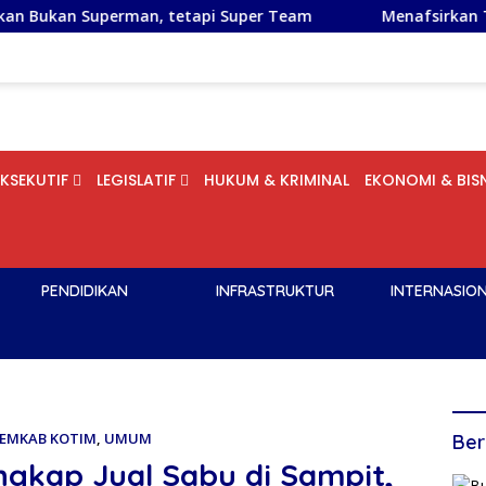
rman, tetapi Super Team
Menafsirkan Tradisi Tolak Bala
EKSEKUTIF
LEGISLATIF
HUKUM & KRIMINAL
EKONOMI & BISN
PENDIDIKAN
INFRASTRUKTUR
INTERNASIO
EMKAB KOTIM
,
UMUM
Ber
angkap Jual Sabu di Sampit,