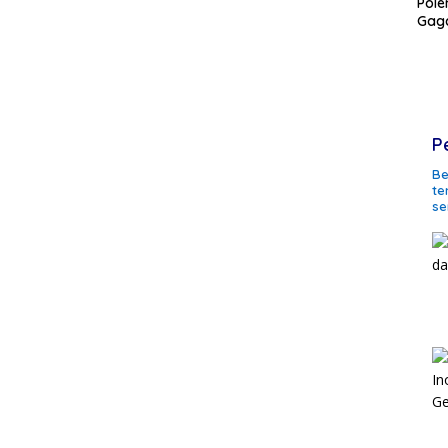
Pole
Gaga
P
Be
te
se