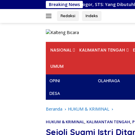
Langsung
antikan DPD PSI Kota Bogor, STS: Yang Dibutuhkan Bukan Supe
Breaking News
ke
konten
Redaksi
Indeks
NASIONAL
KALIMANTAN TENGAH
UMUM
OPINI
OLAHRAGA
DESA
Beranda
HUKUM & KRIMINAL
HUKUM & KRIMINAL
,
KALIMANTAN TENGAH
,
P
Sejoli Suami Istri Dit