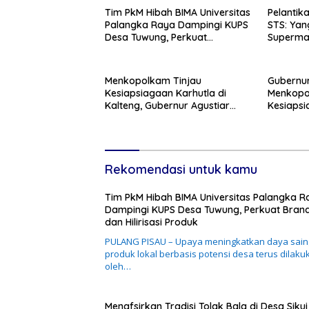
Tim PkM Hibah BIMA Universitas
Pelantik
Palangka Raya Dampingi KUPS
STS: Yan
Desa Tuwung, Perkuat
Superman
Branding dan Hilirisasi Produk
Menkopolkam Tinjau
Gubernur
Kesiapsiagaan Karhutla di
Menkopol
Kalteng, Gubernur Agustiar
Kesiaps
Tekankan Respons Cepat
Ancaman
Daerah
Rekomendasi untuk kamu
Tim PkM Hibah BIMA Universitas Palangka R
Dampingi KUPS Desa Tuwung, Perkuat Bran
dan Hilirisasi Produk
PULANG PISAU – Upaya meningkatkan daya sain
produk lokal berbasis potensi desa terus dilaku
oleh…
Menafsirkan Tradisi Tolak Bala di Desa Sikui