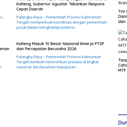
Kalteng, Gubernur Agustiar Tekankan Respons
Cepat Daerah
Tim 
Damp
si…
Palangka Raya – Pemerintah Provinsi Kalimantan
dan 
Tengah memperkuat koordinasi dengan pemerintah
pusat dalam menghadapi potensi…
Kalteng Masuk 10 Besar Nasional Kinerja PTSP
caman
dan Percepatan Berusaha 2026
Palangka Raya – Pemerintah Provinsi Kalimantan
Tanp
Tengah kembali menorehkan prestasi di tingkat
Cah
i
nasional. Berdasarkan Keputusan…
MTF 
Lew
Dun