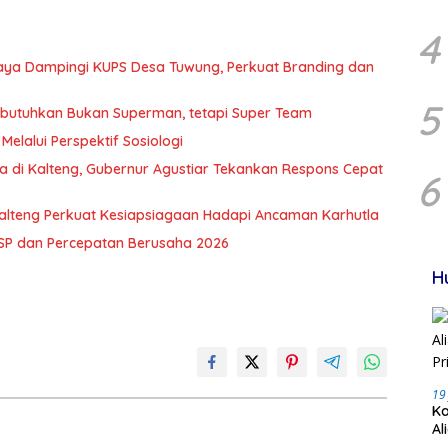
4
Raya Dampingi KUPS Desa Tuwung, Perkuat Branding dan
5
Dibutuhkan Bukan Superman, tetapi Super Team
Melalui Perspektif Sosiologi
a di Kalteng, Gubernur Agustiar Tekankan Respons Cepat
6
alteng Perkuat Kesiapsiagaan Hadapi Ancaman Karhutla
TSP dan Percepatan Berusaha 2026
H
19
Ka
Al
Pr