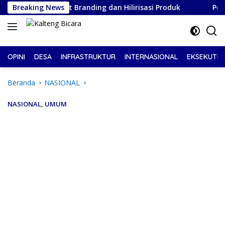
Langsung
Perkuat Branding dan Hilirisasi Produk
Breaking News
Pelantikan DP
ke
konten
OPINI
DESA
INFRASTRUKTUR
INTERNASIONAL
EKSEKUTIF
Beranda
NASIONAL
NASIONAL
,
UMUM