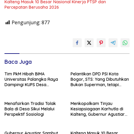
Kalteng Masuk 10 Besar Nasional Kinerja PTSP dan
Percepatan Berusaha 2026
Pengunjung:
877
Baca Juga
Tim PkM Hibah BIMA
Pelantikan DPD PSI Kota
Universitas Palangka Raya
Bogor, STS: Yang Dibutuhkan
Dampingi KUPS Desa
Bukan Superman, tetapi
Tuwung, Perkuat Branding
Super Team
dan Hilirisasi Produk
Menafsirkan Tradisi Tolak
Menkopolkam Tinjau
Bala di Desa Sikui Melalui
Kesiapsiagaan Karhutla di
Perspektif Sosiologi
Kalteng, Gubernur Agustiar
Tekankan Respons Cepat
Daerah
Gubernur Agustiar Sambut
Kalteng Masuk 10 Besar