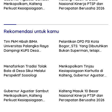
Menkopolkam, Kalteng
Nasional Kinerja PTSP dan
Perkuat Kesiapsiagaan
Percepatan Berusaha 2026
Hadapi Ancaman Karhutla
Rekomendasi untuk kamu
Tim PkM Hibah BIMA
Pelantikan DPD PSI Kota
Universitas Palangka Raya
Bogor, STS: Yang Dibutuhkan
Dampingi KUPS Desa
Bukan Superman, tetapi
Tuwung, Perkuat Branding
Super Team
dan Hilirisasi Produk
Menafsirkan Tradisi Tolak
Menkopolkam Tinjau
Bala di Desa Sikui Melalui
Kesiapsiagaan Karhutla di
Perspektif Sosiologi
Kalteng, Gubernur Agustiar
Tekankan Respons Cepat
Daerah
Gubernur Agustiar Sambut
Kalteng Masuk 10 Besar
Menkopolkam, Kalteng
Nasional Kinerja PTSP dan
Perkuat Kesiapsiagaan
Percepatan Berusaha 2026
Hadapi Ancaman Karhutla