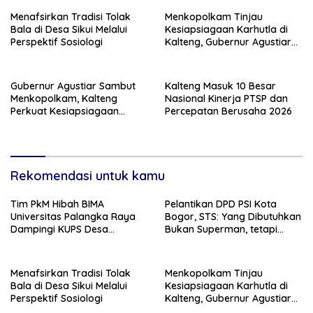
Menafsirkan Tradisi Tolak
Menkopolkam Tinjau
Bala di Desa Sikui Melalui
Kesiapsiagaan Karhutla di
Perspektif Sosiologi
Kalteng, Gubernur Agustiar
Tekankan Respons Cepat
Daerah
Gubernur Agustiar Sambut
Kalteng Masuk 10 Besar
Menkopolkam, Kalteng
Nasional Kinerja PTSP dan
Perkuat Kesiapsiagaan
Percepatan Berusaha 2026
Hadapi Ancaman Karhutla
Rekomendasi untuk kamu
Tim PkM Hibah BIMA
Pelantikan DPD PSI Kota
Universitas Palangka Raya
Bogor, STS: Yang Dibutuhkan
Dampingi KUPS Desa
Bukan Superman, tetapi
Tuwung, Perkuat Branding
Super Team
dan Hilirisasi Produk
Menafsirkan Tradisi Tolak
Menkopolkam Tinjau
Bala di Desa Sikui Melalui
Kesiapsiagaan Karhutla di
Perspektif Sosiologi
Kalteng, Gubernur Agustiar
Tekankan Respons Cepat