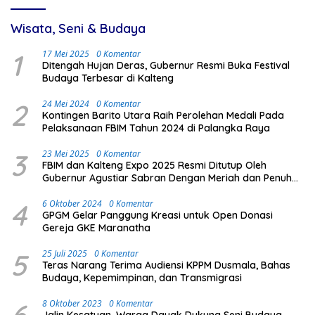
Wisata, Seni & Budaya
1
17 Mei 2025
0 Komentar
Ditengah Hujan Deras, Gubernur Resmi Buka Festival
Budaya Terbesar di Kalteng
2
24 Mei 2024
0 Komentar
Kontingen Barito Utara Raih Perolehan Medali Pada
Pelaksanaan FBIM Tahun 2024 di Palangka Raya
3
23 Mei 2025
0 Komentar
FBIM dan Kalteng Expo 2025 Resmi Ditutup Oleh
Gubernur Agustiar Sabran Dengan Meriah dan Penuh
Antusias Masyarakat
4
6 Oktober 2024
0 Komentar
GPGM Gelar Panggung Kreasi untuk Open Donasi
Gereja GKE Maranatha
5
25 Juli 2025
0 Komentar
Teras Narang Terima Audiensi KPPM Dusmala, Bahas
Budaya, Kepemimpinan, dan Transmigrasi
6
8 Oktober 2023
0 Komentar
Jalin Kesatuan, Warga Dayak Dukung Seni Budaya