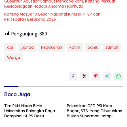
Gubernur Agustiar Sambut Menkopolkam, Kalteng Perkuat
Kesiapsiagaan Hadapi Ancaman Karhutla
Kalteng Masuk 10 Besar Nasional Kinerja PTSP dan
Percepatan Berusaha 2026
Pengunjung:
889
api
juanda
kebakaran
kotim
panik
sampit
Warga
Baca Juga
Tim PkM Hibah BIMA
Pelantikan DPD PSI Kota
Universitas Palangka Raya
Bogor, STS: Yang Dibutuhkan
Dampingi KUPS Desa
Bukan Superman, tetapi
Tuwung, Perkuat Branding
Super Team
dan Hilirisasi Produk