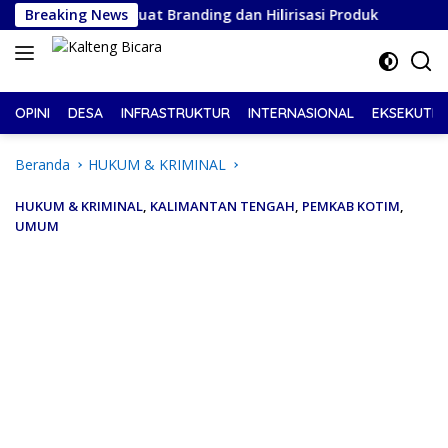
Langsung
ng, Perkuat Branding dan Hilirisasi Produk
Breaking News
Pelantika
ke
konten
OPINI
DESA
INFRASTRUKTUR
INTERNASIONAL
EKSEKUTIF
Beranda
HUKUM & KRIMINAL
HUKUM & KRIMINAL
,
KALIMANTAN TENGAH
,
PEMKAB KOTIM
,
UMUM