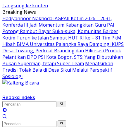
Langsung ke konten
Breaking News
Hadiyannoor Nakhodai AGPAII Kotim 2026 – 2031,
Konferda III Jadi Momentum Kebangkitan Guru PAI
Potong Rambut Bayar Suka-suka, Komunitas Barber
Kotim Turun ke Jalan Sambut HUT RI ke – 81
Tim PkM
Hibah BIMA Universitas Palangka Raya Dampingi KUPS
Desa Tuwung, Perkuat Branding dan Hilirisasi Produk
Pelantikan DPD PSI Kota Bogor, STS: Yang Dibutuhkan
Bukan Superman, tetapi Super Team
Menafsirkan
Tradisi Tolak Bala di Desa Sikui Melalui Perspektif
Sosiologi
Redaksi
Indeks