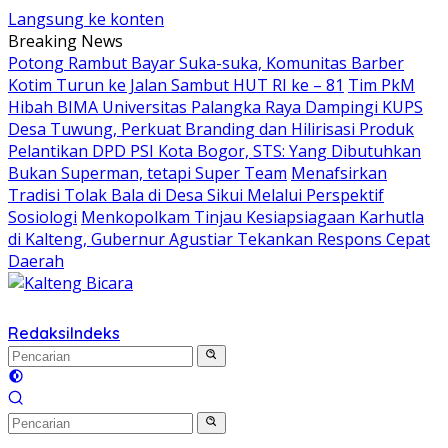
Langsung ke konten
Breaking News
Potong Rambut Bayar Suka-suka, Komunitas Barber
Kotim Turun ke Jalan Sambut HUT RI ke – 81
Tim PkM
Hibah BIMA Universitas Palangka Raya Dampingi KUPS
Desa Tuwung, Perkuat Branding dan Hilirisasi Produk
Pelantikan DPD PSI Kota Bogor, STS: Yang Dibutuhkan
Bukan Superman, tetapi Super Team
Menafsirkan
Tradisi Tolak Bala di Desa Sikui Melalui Perspektif
Sosiologi
Menkopolkam Tinjau Kesiapsiagaan Karhutla
di Kalteng, Gubernur Agustiar Tekankan Respons Cepat
Daerah
Redaksi
Indeks