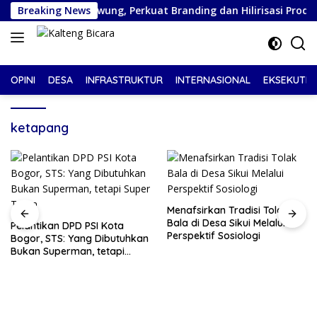
Langsung
PS Desa Tuwung, Perkuat Branding dan Hilirisasi Produk
Breaking News
ke
konten
OPINI
DESA
INFRASTRUKTUR
INTERNASIONAL
EKSEKUTIF
ketapang
Menafsirkan Tradisi Tolak
Bala di Desa Sikui Melalui
Pelantikan DPD PSI Kota
Perspektif Sosiologi
Bogor, STS: Yang Dibutuhkan
Bukan Superman, tetapi
Super Team