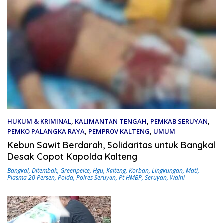
HUKUM & KRIMINAL
,
KALIMANTAN TENGAH
,
PEMKAB SERUYAN
,
PEMKO PALANGKA RAYA
,
PEMPROV KALTENG
,
UMUM
8 Oktober 2023
Kebun Sawit Berdarah, Solidaritas untuk Bangkal
Desak Copot Kapolda Kalteng
Bangkal
,
Ditembak
,
Greenpeice
,
Hgu
,
Kalteng
,
Korban
,
Lingkungan
,
Mati
,
Plasma 20 Persen
,
Polda
,
Polres Seruyan
,
Pt HMBP
,
Seruyan
,
Walhi