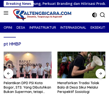
Langsung
 Tuwung, Perkuat Branding dan Hilirisasi Produk
Breaking News
Pela
ke
konten
OPINI
DESA
INFRASTRUKTUR
INTERNASIONAL
EKSEKUTIF
pt HMBP
Pelantikan DPD PSI Kota
Menafsirkan Tradisi Tolak
Bogor, STS: Yang Dibutuhkan
Bala di Desa Sikui Melalui
Bukan Superman, tetapi
Perspektif Sosiologi
Super Team